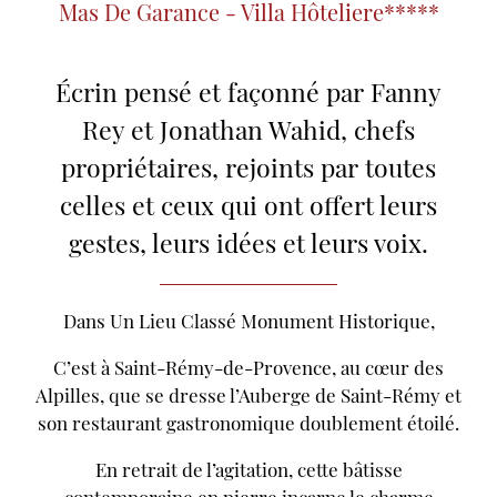
Mas De Garance - Villa Hôteliere*****
Écrin pensé et façonné par Fanny
Rey et Jonathan Wahid, chefs
propriétaires, rejoints par toutes
celles et ceux qui ont offert leurs
gestes, leurs idées et leurs voix.
Dans Un Lieu Classé Monument Historique,
C’est
à
Saint-
Rémy-
de-
Provence,
au
cœur
des
Alpilles,
que
se
dresse
l’Auberge
de
Saint-
Rémy
et
son
restaurant
gastronomique doublement étoilé.
En
retrait
de
l’agitation,
cette
bâtisse
contemporaine
en
pierre
incarne
le
charme